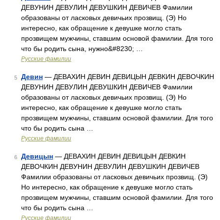
ДЕВУНИН ДЕВУЛИН ДЕВУШКИН ДЕВИЧЕВ Фамилии
образованы от ласковых девичьих прозвищ. (Э) Но
интересно, как обращение к девушке могло стать
прозвищем мужчины, ставшим основой фамилии. Для того
что бы родить сына, нужно&#8230; …
Русские фамилии
Девин
— ДЕВАХИН ДЕВИН ДЕВИЦЫН ДЕВКИН ДЕВОЧКИН
5
ДЕВУНИН ДЕВУЛИН ДЕВУШКИН ДЕВИЧЕВ Фамилии
образованы от ласковых девичьих прозвищ. (Э) Но
интересно, как обращение к девушке могло стать
прозвищем мужчины, ставшим основой фамилии. Для того
что бы родить сына …
Русские фамилии
Девицын
— ДЕВАХИН ДЕВИН ДЕВИЦЫН ДЕВКИН
6
ДЕВОЧКИН ДЕВУНИН ДЕВУЛИН ДЕВУШКИН ДЕВИЧЕВ
Фамилии образованы от ласковых девичьих прозвищ. (Э)
Но интересно, как обращение к девушке могло стать
прозвищем мужчины, ставшим основой фамилии. Для того
что бы родить сына …
Русские фамилии