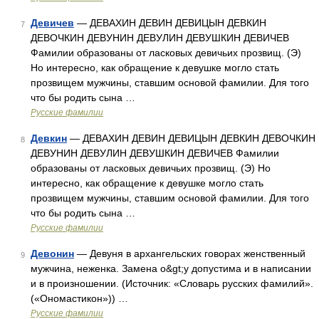
Девичев
— ДЕВАХИН ДЕВИН ДЕВИЦЫН ДЕВКИН
7
ДЕВОЧКИН ДЕВУНИН ДЕВУЛИН ДЕВУШКИН ДЕВИЧЕВ
Фамилии образованы от ласковых девичьих прозвищ. (Э)
Но интересно, как обращение к девушке могло стать
прозвищем мужчины, ставшим основой фамилии. Для того
что бы родить сына …
Русские фамилии
Девкин
— ДЕВАХИН ДЕВИН ДЕВИЦЫН ДЕВКИН ДЕВОЧКИН
8
ДЕВУНИН ДЕВУЛИН ДЕВУШКИН ДЕВИЧЕВ Фамилии
образованы от ласковых девичьих прозвищ. (Э) Но
интересно, как обращение к девушке могло стать
прозвищем мужчины, ставшим основой фамилии. Для того
что бы родить сына …
Русские фамилии
Девонин
— Девуня в архангельских говорах женственный
9
мужчина, неженка. Замена о&gt;у допустима и в написании
и в произношении. (Источник: «Словарь русских фамилий».
(«Ономастикон»)) …
Русские фамилии