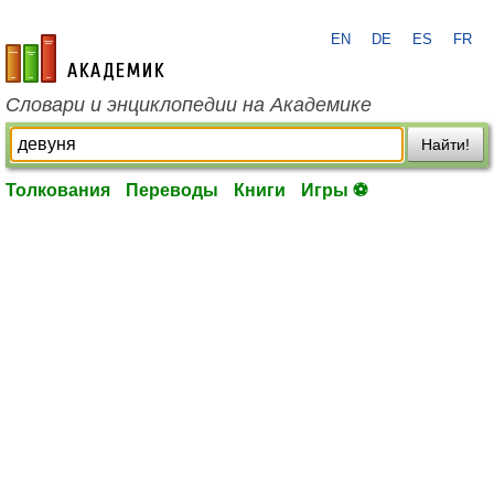
EN
DE
ES
FR
academic.ru
Словари и энциклопедии на Академике
Найти!
Толкования
Переводы
Книги
Игры ⚽